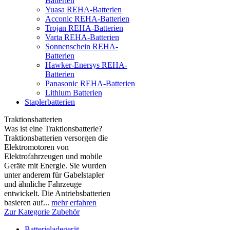
Batterien
Yuasa REHA-Batterien
Acconic REHA-Batterien
Trojan REHA-Batterien
Varta REHA-Batterien
Sonnenschein REHA-
Batterien
Hawker-Enersys REHA-
Batterien
Panasonic REHA-Batterien
Lithium Batterien
Staplerbatterien
Traktionsbatterien
Was ist eine Traktionsbatterie?
Traktionsbatterien versorgen die
Elektromotoren von
Elektrofahrzeugen und mobile
Geräte mit Energie. Sie wurden
unter anderem für Gabelstapler
und ähnliche Fahrzeuge
entwickelt. Die Antriebsbatterien
basieren auf...
mehr erfahren
Zur Kategorie Zubehör
Batterieladegerät