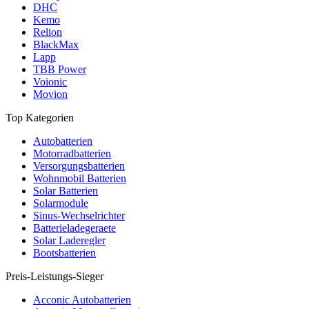
DHC
Kemo
Relion
BlackMax
Lapp
TBB Power
Voionic
Movion
Top Kategorien
Autobatterien
Motorradbatterien
Versorgungsbatterien
Wohnmobil Batterien
Solar Batterien
Solarmodule
Sinus-Wechselrichter
Batterieladegeraete
Solar Laderegler
Bootsbatterien
Preis-Leistungs-Sieger
Acconic Autobatterien