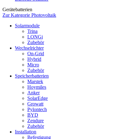
Gerätebatterien
Zur Kategorie Photovoltaik
Solarmodule
Trina
LONGi
Zubehör
Wechselrichter
On-Grid
Hybrid
Micro
Zubehör
Speicherbatterien
Marstek
Hoymiles
Anker
SolarEdge
Growatt
Pylontech
BYD
Zendure
Zubehör
Installation
Befestigung