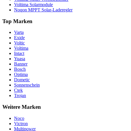
Voltima Solarmodule
Noqon MPPT Solar-Laderegler
Top Marken
Varta
Exide
Voltic
Voltima
Intact
Yuasa
Banner
Bosch
Optima
Dometic
Sonnenschein
Ctek
Trojan
Weitere Marken
Noco
Victron
Multipower