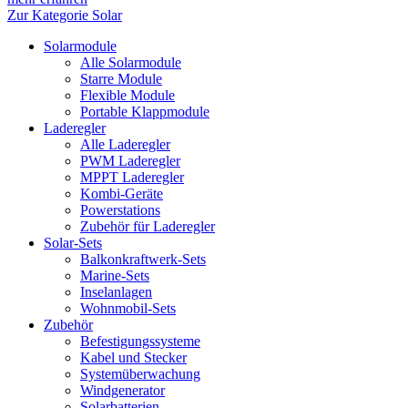
Zur Kategorie Solar
Solarmodule
Alle Solarmodule
Starre Module
Flexible Module
Portable Klappmodule
Laderegler
Alle Laderegler
PWM Laderegler
MPPT Laderegler
Kombi-Geräte
Powerstations
Zubehör für Laderegler
Solar-Sets
Balkonkraftwerk-Sets
Marine-Sets
Inselanlagen
Wohnmobil-Sets
Zubehör
Befestigungssysteme
Kabel und Stecker
Systemüberwachung
Windgenerator
Solarbatterien