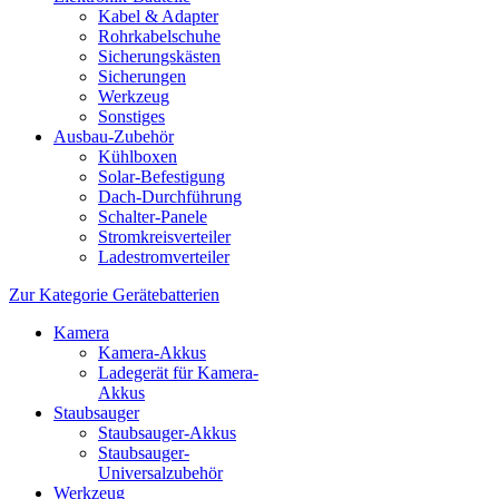
Kabel & Adapter
Rohrkabelschuhe
Sicherungskästen
Sicherungen
Werkzeug
Sonstiges
Ausbau-Zubehör
Kühlboxen
Solar-Befestigung
Dach-Durchführung
Schalter-Panele
Stromkreisverteiler
Ladestromverteiler
Zur Kategorie Gerätebatterien
Kamera
Kamera-Akkus
Ladegerät für Kamera-
Akkus
Staubsauger
Staubsauger-Akkus
Staubsauger-
Universalzubehör
Werkzeug