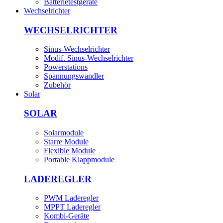
Batterietestgeräte
Wechselrichter
WECHSELRICHTER
Sinus-Wechselrichter
Modif. Sinus-Wechselrichter
Powerstations
Spannungswandler
Zubehör
Solar
SOLAR
Solarmodule
Starre Module
Flexible Module
Portable Klappmodule
LADEREGLER
PWM Laderegler
MPPT Laderegler
Kombi-Geräte