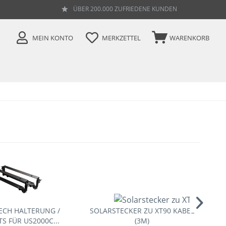
ÜBER 200.000 ZUFRIEDENE KUNDEN
MEIN KONTO
MERKZETTEL
WARENKORB
ECH HALTERUNG /
SOLARSTECKER ZU XT90 KABEL
G
S FÜR US2000C...
(3M)