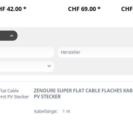
2000
F 42.00 *
CHF 69.00 *
CHF 
r
Hersteller
Growatt
Pylontech
01 mm
ZENDURE
23 mm
ZENDURE SUPER FLAT CABLE FLACHES KAB
0 mm
PV STECKER
0 mm
Kabellänge:
1 m