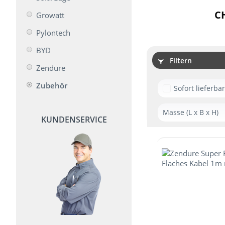
CH
Growatt
Pylontech
BYD
Filtern
Zendure
Zubehör
Sofort lieferba
Masse (L x B x H)
KUNDENSERVICE
288 x 227 x 1
365 x 450 x 1
650 x 260 x 8
690 x 185 x 5