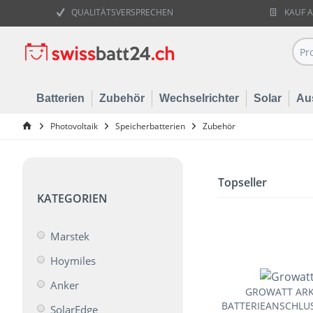
QUALITÄTSVERSPRECHEN
KAUF 
Batterien
Zubehör
Wechselrichter
Solar
Au
Photovoltaik
Speicherbatterien
Zubehör
Topseller
KATEGORIEN
Marstek
Hoymiles
Anker
GROWATT ARK-
BATTERIEANSCHLUS
SolarEdge