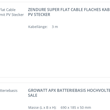
ZENDURE SUPER FLAT CABLE FLACHES KAB
PV STECKER
Kabellänge:
3 m
GROWATT APX BATTERIEBASIS HOCHVOLT
SALE
Masse (L x B x H):
690 x 185 x 50 mm