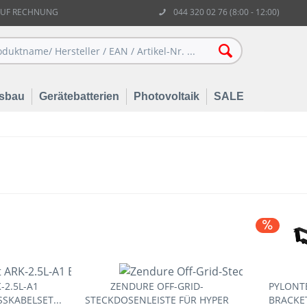
AUF RECHNUNG
044 320 02 76 (8:00 - 12:00)
sbau
Gerätebatterien
Photovoltaik
SALE
2.5L-A1
ZENDURE OFF-GRID-
PYLONT
SKABELSET...
STECKDOSENLEISTE FÜR HYPER
BRACKET