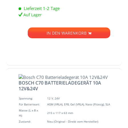
Lieferzeit 1-2 Tage
Auf Lager
IN DEN
WARENKORB
BOSCH C70 BATTERIELADEGERÄT 10A
12V&24V
Spannung:
12 V, 24V
Für Batterieart:
AGM (VRLA), EFB, Gel (VRLA), Nass (Flüssig), SLA
Masse (L x B x
215 x 117 x 63 mm
H):
Zustand:
Neu (Original - Direkt vom Hersteller)