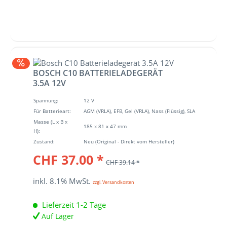
BOSCH C10 BATTERIELADEGERÄT
3.5A 12V
Spannung:
12 V
Für Batterieart:
AGM (VRLA), EFB, Gel (VRLA), Nass (Flüssig), SLA
Masse (L x B x
185 x 81 x 47 mm
H):
Zustand:
Neu (Original - Direkt vom Hersteller)
CHF 37.00 *
CHF 39.14 *
inkl. 8.1% MwSt.
zzgl. Versandkosten
Lieferzeit 1-2 Tage
Auf Lager