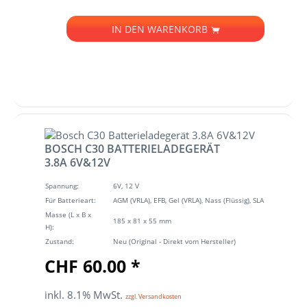
IN DEN
WARENKORB
BOSCH C30 BATTERIELADEGERÄT
3.8A 6V&12V
Spannung:
6V, 12 V
Für Batterieart:
AGM (VRLA), EFB, Gel (VRLA), Nass (Flüssig), SLA
Masse (L x B x
185 x 81 x 55 mm
H):
Zustand:
Neu (Original - Direkt vom Hersteller)
CHF 60.00 *
inkl. 8.1% MwSt.
zzgl. Versandkosten