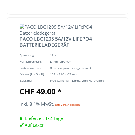
PACO LBC1205 5A/12V LIFEPO4
BATTERIELADEGERÄT
Spannung:
12 V
Für Batterieart:
Li-Ion (LiFePO4)
Ladekennlinie:
8-Stufen, prozessorgesteuert
Masse (L x B x H):
197 x 116 x 62 mm
Zustand:
Neu (Original - Direkt vom Hersteller)
CHF 49.00 *
inkl. 8.1% MwSt.
zzgl. Versandkosten
Lieferzeit 1-2 Tage
Auf Lager