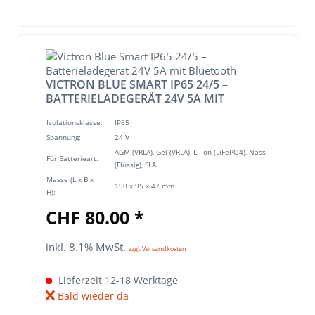
VICTRON BLUE SMART IP65 24/5 –
BATTERIELADEGERÄT 24V 5A MIT
BLUETOOTH
Isolationsklasse:
IP65
Spannung:
24 V
AGM (VRLA), Gel (VRLA), Li-Ion (LiFePO4), Nass
Für Batterieart:
(Flüssig), SLA
Masse (L x B x
190 x 95 x 47 mm
H):
CHF 80.00 *
inkl. 8.1% MwSt.
zzgl. Versandkosten
Lieferzeit 12-18 Werktage
Bald wieder da