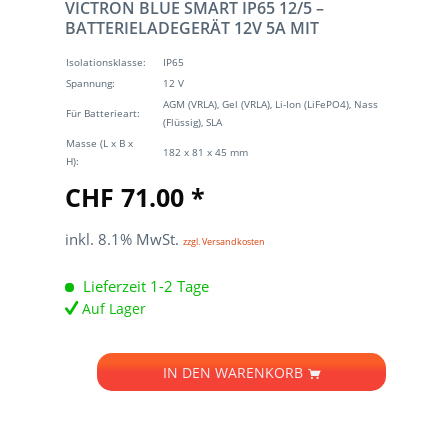
VICTRON BLUE SMART IP65 12/5 –
BATTERIELADEGERÄT 12V 5A MIT
BLUETOOTH
Isolationsklasse:
IP65
Spannung:
12 V
AGM (VRLA), Gel (VRLA), Li-Ion (LiFePO4), Nass
Für Batterieart:
(Flüssig), SLA
Masse (L x B x
182 x 81 x 45 mm
H):
CHF 71.00 *
inkl. 8.1% MwSt.
zzgl. Versandkosten
Lieferzeit 1-2 Tage
Auf Lager
IN DEN
WARENKORB