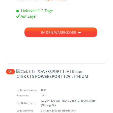
Lieferzeit 1-2 Tage
Auf Lager
IN DEN
WARENKORB
CTEK CT5 POWERSPORT 12V LITHIUM
Isolationsklasse:
IP65
Spannung:
12 V
AGM (VRLA), Gel (VRLA), Li-Ion (LiFePO4), Nass
Für Batterieart:
(Flüssig), SLA
Ladekennlinie:
3-Stufen, prozessorgesteuert