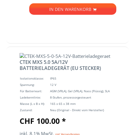
IN DEN
WARENKORB
CTEK MXS 5.0 5A/12V
BATTERIELADEGERÄT (EU STECKER)
Isolationsklasse:
IP65
Spannung:
12 V
Für Batterieart:
AGM (VRLA), Gel (VRLA), Nass (Flüssig), SLA
Ladekennlinie:
8-Stufen, prozessorgesteuert
Masse (L x B x H):
165 x 65 x 38 mm
Zustand:
Neu (Original - Direkt vom Hersteller)
CHF 100.00 *
inkl. 8.1% MwSt.
zzgl. Versandkosten