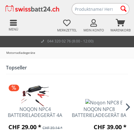
MENÜ
MERKZETTEL
MEIN KONTO
WARENKORB
044 320 02 76 (8:00 - 12:00)
Motorradladegeräte
Topseller
NOQON NPC4
NOQON NPC8
BATTERIELADEGERÄT 4A
BATTERIELADEGERÄT 8A
6V/12V
12V/24V
CHF 29.00 *
CHF 39.00 *
CHF 39.14 *