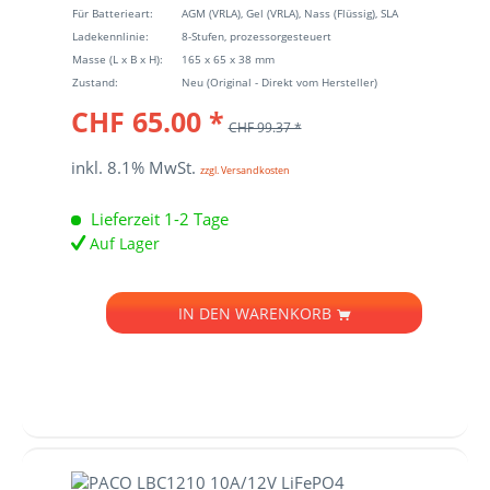
Für Batterieart:
AGM (VRLA), Gel (VRLA), Nass (Flüssig), SLA
Ladekennlinie:
8-Stufen, prozessorgesteuert
Masse (L x B x H):
165 x 65 x 38 mm
Zustand:
Neu (Original - Direkt vom Hersteller)
CHF 65.00 *
CHF 99.37 *
inkl. 8.1% MwSt.
zzgl. Versandkosten
Lieferzeit 1-2 Tage
Auf Lager
IN DEN
WARENKORB