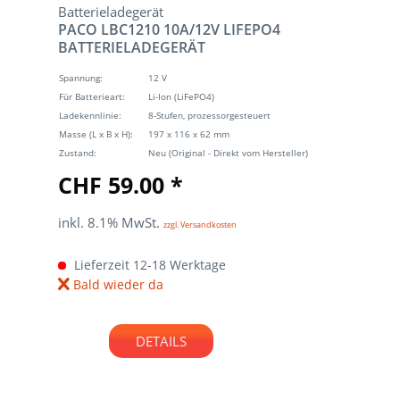
PACO LBC1210 10A/12V LIFEPO4
BATTERIELADEGERÄT
Spannung:
12 V
Für Batterieart:
Li-Ion (LiFePO4)
Ladekennlinie:
8-Stufen, prozessorgesteuert
Masse (L x B x H):
197 x 116 x 62 mm
Zustand:
Neu (Original - Direkt vom Hersteller)
CHF 59.00 *
inkl. 8.1% MwSt.
zzgl. Versandkosten
Lieferzeit 12-18 Werktage
Bald wieder da
DETAILS