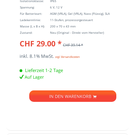
Isolationsklasse:
IP65
Spannung:
6 V, 12 V
Für Batterieart:
AGM (VRLA), Gel (VRLA), Nass (Flüssig), SLA
Ladekennlinie:
11-Stufen, prozessorgesteuert
Masse (L x B x H):
200 x 70 x 43 mm
Zustand:
Neu (Original - Direkt vom Hersteller)
CHF 29.00 *
CHF 39.14 *
inkl. 8.1% MwSt.
zzgl. Versandkosten
Lieferzeit 1-2 Tage
Auf Lager
IN DEN
WARENKORB