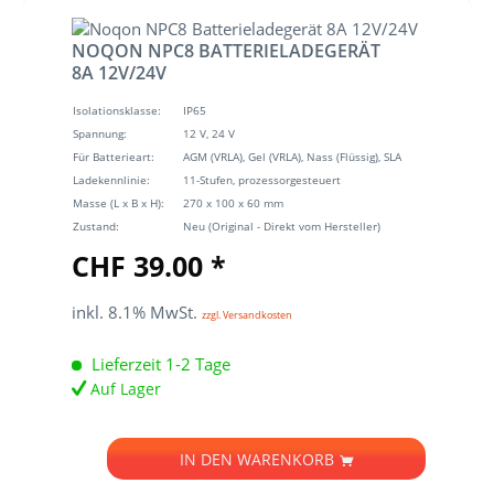
NOQON NPC8 BATTERIELADEGERÄT
8A 12V/24V
Isolationsklasse:
IP65
Spannung:
12 V, 24 V
Für Batterieart:
AGM (VRLA), Gel (VRLA), Nass (Flüssig), SLA
Ladekennlinie:
11-Stufen, prozessorgesteuert
Masse (L x B x H):
270 x 100 x 60 mm
Zustand:
Neu (Original - Direkt vom Hersteller)
CHF 39.00 *
inkl. 8.1% MwSt.
zzgl. Versandkosten
Lieferzeit 1-2 Tage
Auf Lager
IN DEN
WARENKORB