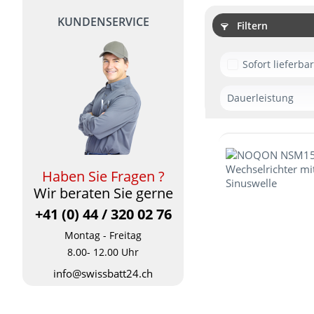
KUNDENSERVICE
Filtern
Sofort lieferba
Dauerleistung
500 W
1000 W
1500 W
Haben Sie Fragen ?
2000 W
Wir beraten Sie gerne
2500 W
+41 (0) 44 / 320 02 76
3000 W
Montag - Freitag
8.00- 12.00 Uhr
info@swissbatt24.ch