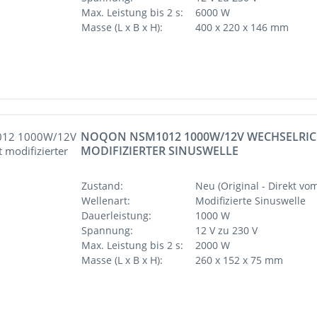
Max. Leistung bis 2 s:
6000 W
Masse (L x B x H):
400 x 220 x 146 mm
NOQON NSM1012 1000W/12V WECHSELRIC
MODIFIZIERTER SINUSWELLE
Zustand:
Neu (Original - Direkt vom
Wellenart:
Modifizierte Sinuswelle
Dauerleistung:
1000 W
Spannung:
12 V zu 230 V
Max. Leistung bis 2 s:
2000 W
Masse (L x B x H):
260 x 152 x 75 mm