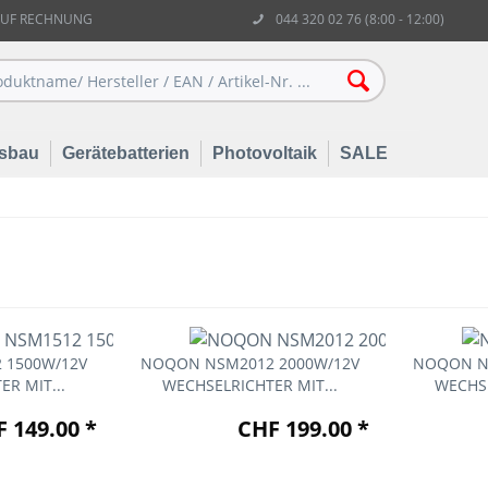
AUF RECHNUNG
044 320 02 76 (8:00 - 12:00)
sbau
Gerätebatterien
Photovoltaik
SALE
 1500W/12V
NOQON NSM2012 2000W/12V
NOQON N
R MIT...
WECHSELRICHTER MIT...
WECHSE
 149.00 *
CHF 199.00 *