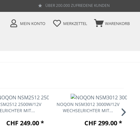
ÜBER 200.000 ZUFRIEDENE KUNDEN
MEIN KONTO
MERKZETTEL
WARENKORB
SM2512 2500W/12V
NOQON NSM3012 3000W/12V
NO
LRICHTER MIT...
WECHSELRICHTER MIT...
CHF 249.00 *
CHF 299.00 *