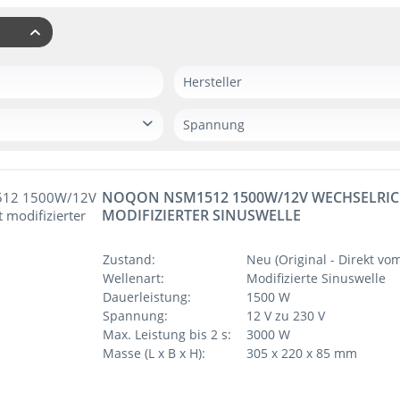
r
Hersteller
Ective
Spannung
NOQON
12 V zu 230 V
24 V zu 230 V
NOQON NSM1512 1500W/12V WECHSELRIC
MODIFIZIERTER SINUSWELLE
Zustand:
Neu (Original - Direkt vom
Wellenart:
Modifizierte Sinuswelle
Dauerleistung:
1500 W
Spannung:
12 V zu 230 V
Max. Leistung bis 2 s:
3000 W
Masse (L x B x H):
305 x 220 x 85 mm