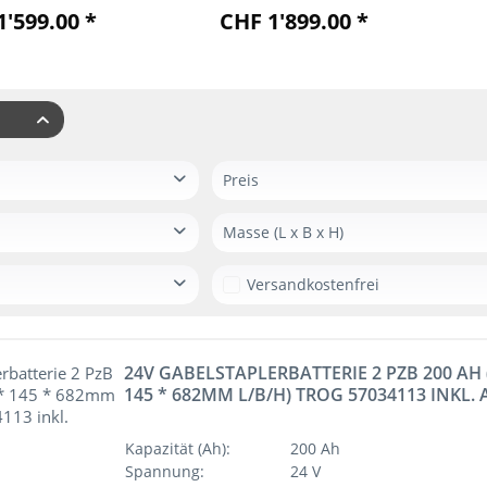
1'599.00 *
CHF 1'899.00 *
Preis
Masse (L x B x H)
von
bis
CHF 1599.00
CHF 5999
832 x 631 x 784 mm
Versandkostenfrei
675 x 196 x 569 mm
827 x 378 x 627 mm
575 x 207 x 480 mm
24V GABELSTAPLERBATTERIE 2 PZB 200 AH 
145 * 682MM L/B/H) TROG 57034113 INKL
610 x 509 x 440 mm
827x435x627mm
Kapazität (Ah):
200 Ah
827x219x462mm
Spannung:
24 V
522 x 421 x 462mm