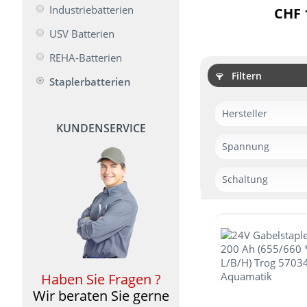
Industriebatterien
CHF 
USV Batterien
REHA-Batterien
Filtern
Staplerbatterien
Hersteller
KUNDENSERVICE
Acconic
Spannung
36V
Schaltung
24 V
Sonder
48 V
DIN B
DIN A
Haben Sie Fragen ?
Wir beraten Sie gerne