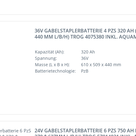
36V GABELSTAPLERBATTERIE 4 PZS 320 AH (
440 MM L/B/H) TROG 4075380 INKL. AQUA
Kapazität (Ah):
320 Ah
Spannung:
36V
Masse (L x B x H):
610 x 509 x 440 mm
Batterietechnologie:
PzB
24V GABELSTAPLERBATTERIE 6 PZS 750 AH D