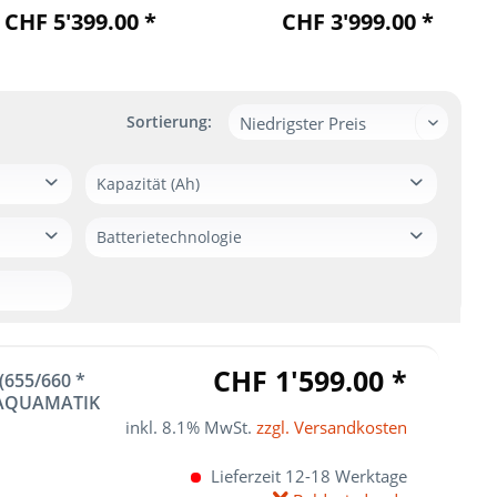
CHF 5'399.00 *
CHF 3'999.00 *
Sortierung:
Kapazität (Ah)
875 Ah
Batterietechnologie
.00
500 Ah
PzS
375 Ah
PzB
750 Ah
775 Ah
CHF 1'599.00 *
320 Ah
(655/660 *
. AQUAMATIK
160 Ah
inkl. 8.1% MwSt.
zzgl. Versandkosten
200 Ah
225 Ah
Lieferzeit 12-18 Werktage
240 Ah