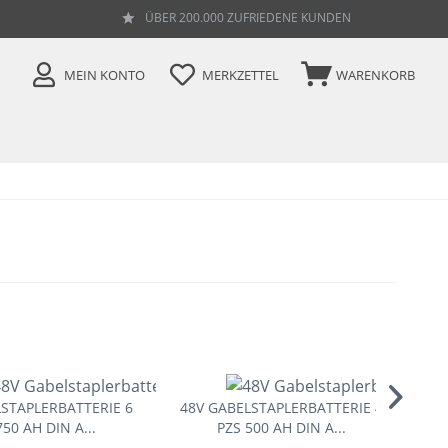
ÜBER 200.000 ZUFRIEDENE KUNDEN
MEIN KONTO
MERKZETTEL
WARENKORB
STAPLERBATTERIE 6
48V GABELSTAPLERBATTERIE 4
24
750 AH DIN A...
PZS 500 AH DIN A...