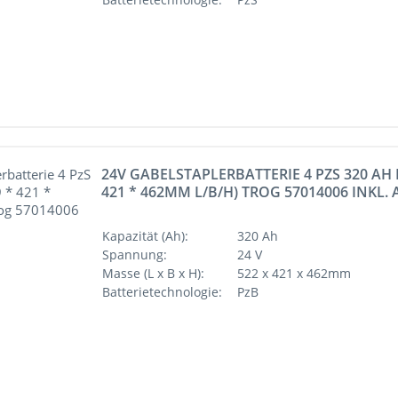
24V GABELSTAPLERBATTERIE 4 PZS 320 AH D
421 * 462MM L/B/H) TROG 57014006 INKL
Kapazität (Ah):
320 Ah
Spannung:
24 V
Masse (L x B x H):
522 x 421 x 462mm
Batterietechnologie:
PzB