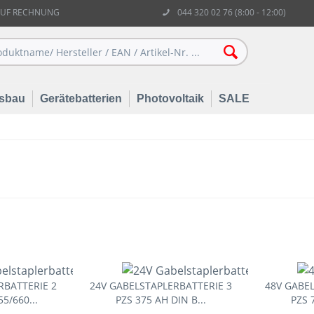
AUF RECHNUNG
044 320 02 76 (8:00 - 12:00)
sbau
Gerätebatterien
Photovoltaik
SALE
RBATTERIE 2
24V GABELSTAPLERBATTERIE 3
48V GABEL
5/660...
PZS 375 AH DIN B...
PZS 