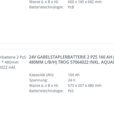
Masse (L x B x H):
660 x 145 x 682 mm
827 x 519 x 627 mm
Batterietechnologie:
PzB
621 x 281 x 627 mm
660 x 145 x 682 mm
827 x 735 x 627 mm
24V GABELSTAPLERBATTERIE 2 PZS 160 AH (
480MM L/B/H) TROG 57064022 INKL. AQU
Kapazität (Ah):
160 Ah
Spannung:
24 V
Masse (L x B x H):
575 x 207 x 480 mm
Batterietechnologie:
PzS