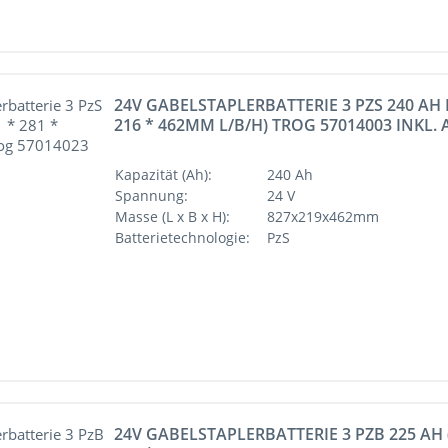
24V GABELSTAPLERBATTERIE 3 PZS 240 AH D
216 * 462MM L/B/H) TROG 57014003 INKL
Kapazität (Ah):
240 Ah
Spannung:
24 V
Masse (L x B x H):
827x219x462mm
Batterietechnologie:
PzS
24V GABELSTAPLERBATTERIE 3 PZB 225 AH 