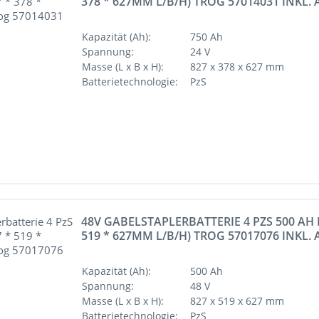
378 * 627MM L/B/H) TROG 57014031 INKL
Kapazität (Ah):
750 Ah
Spannung:
24 V
Masse (L x B x H):
827 x 378 x 627 mm
Batterietechnologie:
PzS
48V GABELSTAPLERBATTERIE 4 PZS 500 AH D
519 * 627MM L/B/H) TROG 57017076 INKL
Kapazität (Ah):
500 Ah
Spannung:
48 V
Masse (L x B x H):
827 x 519 x 627 mm
Batterietechnologie:
PzS