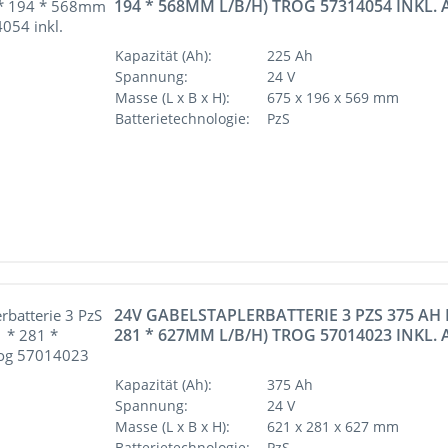
194 * 568MM L/B/H) TROG 57314054 INKL
Kapazität (Ah):
225 Ah
Spannung:
24 V
Masse (L x B x H):
675 x 196 x 569 mm
Batterietechnologie:
PzS
24V GABELSTAPLERBATTERIE 3 PZS 375 AH D
281 * 627MM L/B/H) TROG 57014023 INKL
Kapazität (Ah):
375 Ah
Spannung:
24 V
Masse (L x B x H):
621 x 281 x 627 mm
Batterietechnologie:
PzS