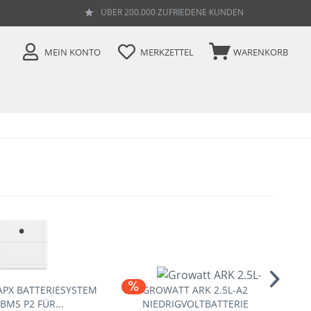
ÜBER 200.000 ZUFRIEDENE KUNDEN
MEIN KONTO
MERKZETTEL
WARENKORB
PX BATTERIESYSTEM
GROWATT ARK 2.5L-A2
BMS P2 FÜR...
NIEDRIGVOLTBATTERIE
H