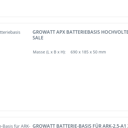
GROWATT APX BATTERIEBASIS HOCHVOLT
SALE
Masse (L x B x H):
690 x 185 x 50 mm
GROWATT BATTERIE-BASIS FÜR ARK-2.5-A1 