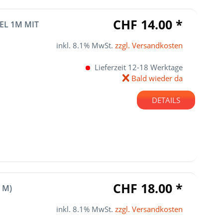
Semi Solid State
90 Ah (4.608Wh)
Lithium-Ionen
CHF 14.00 *
20 Ah
EL 1M MIT
LiFePO4 (Lithium-Eisenphosphat)
40 Ah
inkl. 8.1% MwSt.
zzgl. Versandkosten
50 Ah
Lieferzeit 12-18 Werktage
Bald wieder da
DETAILS
CHF 18.00 *
 M)
inkl. 8.1% MwSt.
zzgl. Versandkosten