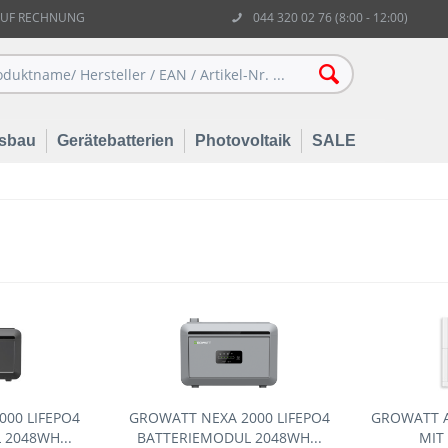
AUF RECHNUNG
044 320 02 76 (8:00 - 12:00)
sbau
Gerätebatterien
Photovoltaik
SALE
00 LIFEPO4
GROWATT NEXA 2000 LIFEPO4
GROWATT A
2048WH...
BATTERIEMODUL 2048WH...
MIT 