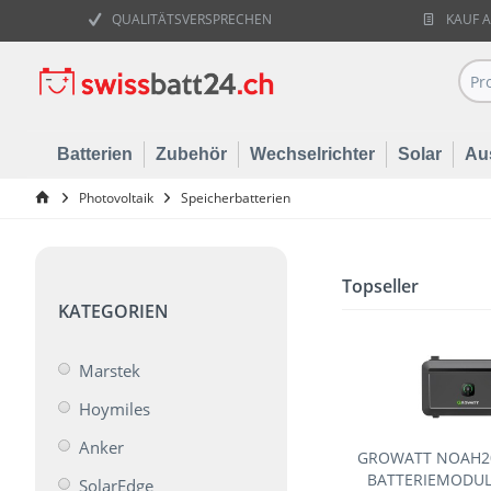
QUALITÄTSVERSPRECHEN
KAUF 
Batterien
Zubehör
Wechselrichter
Solar
Au
Photovoltaik
Speicherbatterien
Topseller
KATEGORIEN
Marstek
Hoymiles
Anker
GROWATT NOAH20
BATTERIEMODUL 
SolarEdge