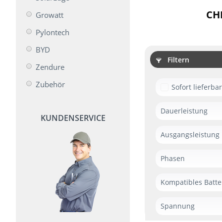
CHF
Growatt
Pylontech
BYD
Filtern
Zendure
Zubehör
Sofort lieferba
Dauerleistung
KUNDENSERVICE
3800 W
Ausgangsleistung
2400 W
Phasen
600W (800W au
1-phasig
Kompatibles Batte
800 W
3-phasig
10 kWh
Zendure AB20
Spannung
Zendure AB10