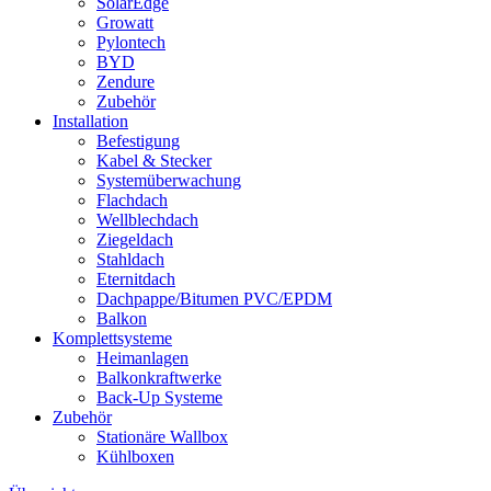
SolarEdge
Growatt
Pylontech
BYD
Zendure
Zubehör
Installation
Befestigung
Kabel & Stecker
Systemüberwachung
Flachdach
Wellblechdach
Ziegeldach
Stahldach
Eternitdach
Dachpappe/Bitumen PVC/EPDM
Balkon
Komplettsysteme
Heimanlagen
Balkonkraftwerke
Back-Up Systeme
Zubehör
Stationäre Wallbox
Kühlboxen