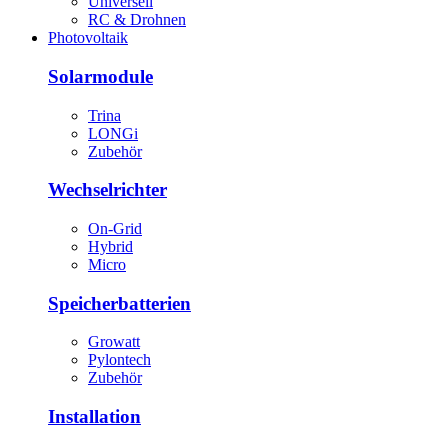
Universell
RC & Drohnen
Photovoltaik
Solarmodule
Trina
LONGi
Zubehör
Wechselrichter
On-Grid
Hybrid
Micro
Speicherbatterien
Growatt
Pylontech
Zubehör
Installation