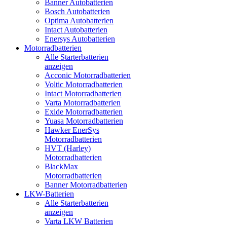
Banner Autobatterien
Bosch Autobatterien
Optima Autobatterien
Intact Autobatterien
Enersys Autobatterien
Motorradbatterien
Alle Starterbatterien
anzeigen
Acconic Motorradbatterien
Voltic Motorradbatterien
Intact Motorradbatterien
Varta Motorradbatterien
Exide Motorradbatterien
Yuasa Motorradbatterien
Hawker EnerSys
Motorradbatterien
HVT (Harley)
Motorradbatterien
BlackMax
Motorradbatterien
Banner Motorradbatterien
LKW-Batterien
Alle Starterbatterien
anzeigen
Varta LKW Batterien