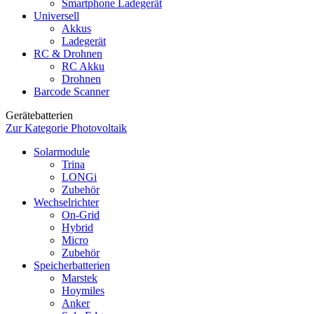
Smartphone Ladegerät
Universell
Akkus
Ladegerät
RC & Drohnen
RC Akku
Drohnen
Barcode Scanner
Gerätebatterien
Zur Kategorie Photovoltaik
Solarmodule
Trina
LONGi
Zubehör
Wechselrichter
On-Grid
Hybrid
Micro
Zubehör
Speicherbatterien
Marstek
Hoymiles
Anker