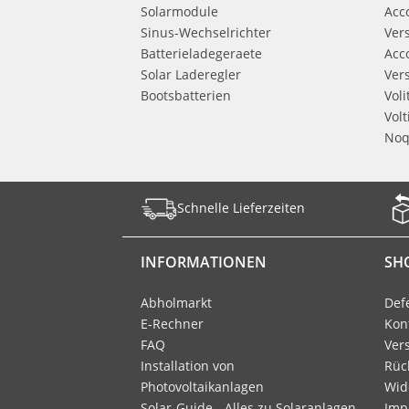
Solarmodule
Acc
Sinus-Wechselrichter
Ver
Batterieladegeraete
Acc
Solar Laderegler
Ver
Bootsbatterien
Vol
Vol
Noq
Schnelle Lieferzeiten
INFORMATIONEN
SH
Abholmarkt
Def
E-Rechner
Kon
FAQ
Ver
Installation von
Rüc
Photovoltaikanlagen
Wid
Solar-Guide - Alles zu Solaranlagen
Imp