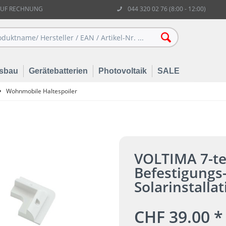
AUF RECHNUNG
044 320 02 76 (8:00 - 12:00)
sbau
Gerätebatterien
Photovoltaik
SALE
Wohnmobile Haltespoiler
VOLTIMA 7-tei
Befestigungs
Solarinstallat
CHF 39.00 *