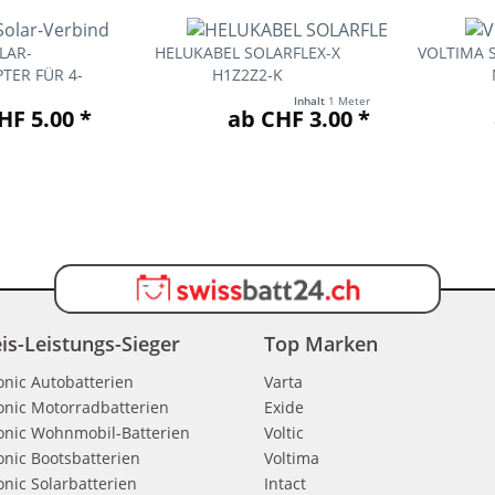
LAR-
HELUKABEL SOLARFLEX-X
VOLTIMA 
TER FÜR 4-
H1Z2Z2-K
Inhalt
1 Meter
HF 5.00 *
ab CHF 3.00 *
is-Leistungs-Sieger
Top Marken
onic Autobatterien
Varta
onic Motorradbatterien
Exide
onic Wohnmobil-Batterien
Voltic
onic Bootsbatterien
Voltima
onic Solarbatterien
Intact