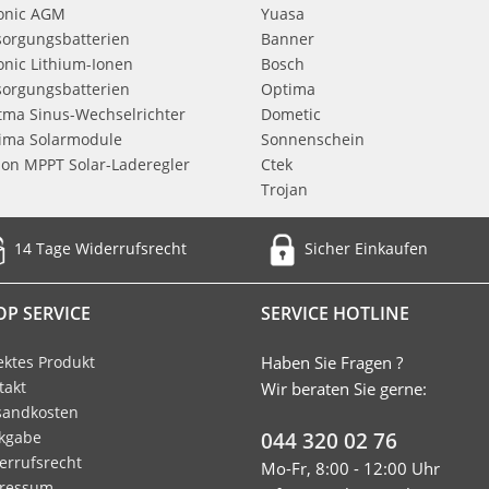
onic AGM
Yuasa
sorgungsbatterien
Banner
onic Lithium-Ionen
Bosch
sorgungsbatterien
Optima
itma Sinus-Wechselrichter
Dometic
tima Solarmodule
Sonnenschein
on MPPT Solar-Laderegler
Ctek
Trojan
Sicher Einkaufen
14 Tage Widerrufsrecht
OP SERVICE
SERVICE HOTLINE
ektes Produkt
Haben Sie Fragen ?
takt
Wir beraten Sie gerne:
sandkosten
kgabe
044 320 02 76
errufsrecht
Mo-Fr, 8:00 - 12:00 Uhr
ressum