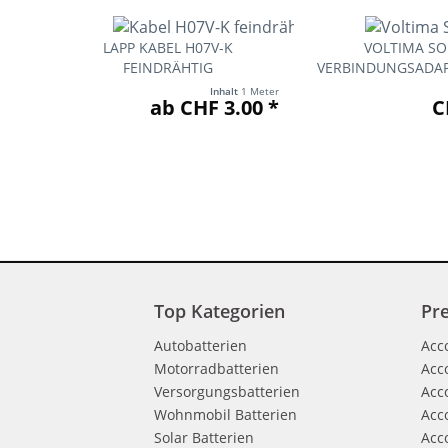
LAPP KABEL H07V-K
VOLTIMA SO
FEINDRÄHTIG
VERBINDUNGSADAP
6MM²...
Inhalt
1 Meter
ab CHF 3.00 *
C
Top Kategorien
Pre
Autobatterien
Acc
Motorradbatterien
Acc
Versorgungsbatterien
Acc
Wohnmobil Batterien
Acc
Solar Batterien
Acc