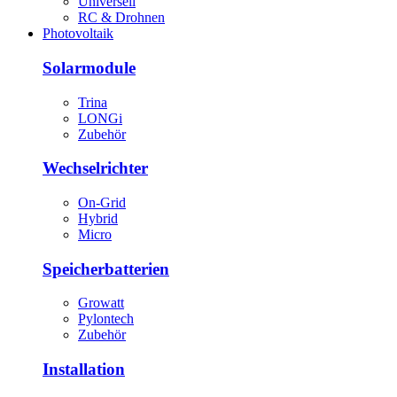
Universell
RC & Drohnen
Photovoltaik
Solarmodule
Trina
LONGi
Zubehör
Wechselrichter
On-Grid
Hybrid
Micro
Speicherbatterien
Growatt
Pylontech
Zubehör
Installation