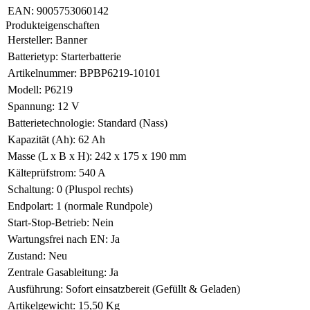
EAN:
9005753060142
Produkteigenschaften
Hersteller:
Banner
Batterietyp:
Starterbatterie
Artikelnummer:
BPBP6219-10101
Modell:
P6219
Spannung:
12 V
Batterietechnologie:
Standard (Nass)
Kapazität (Ah):
62 Ah
Masse (L x B x H):
242 x 175 x 190 mm
Kälteprüfstrom:
540 A
Schaltung:
0 (Pluspol rechts)
Endpolart:
1 (normale Rundpole)
Start-Stop-Betrieb:
Nein
Wartungsfrei nach EN:
Ja
Zustand:
Neu
Zentrale Gasableitung:
Ja
Ausführung:
Sofort einsatzbereit (Gefüllt & Geladen)
Artikelgewicht:
15,50 Kg