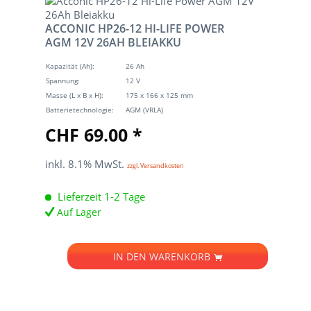
ACCONIC HP26-12 HI-LIFE POWER
AGM 12V 26AH BLEIAKKU
Kapazität (Ah):
26 Ah
Spannung:
12 V
Masse (L x B x H):
175 x 166 x 125 mm
Batterietechnologie:
AGM (VRLA)
CHF 69.00 *
inkl. 8.1% MwSt.
zzgl. Versandkosten
Lieferzeit 1-2 Tage
Auf Lager
IN DEN
WARENKORB