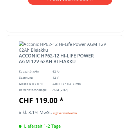
ACCONIC HP62-12 HI-LIFE POWER
AGM 12V 62AH BLEIAKKU
Kapazität (Ah):
62 Ah
Spannung:
12 V
Masse (L x B x H):
228 x 137 x 216 mm
Batterietechnologie:
AGM (VRLA)
CHF 119.00 *
inkl. 8.1% MwSt.
zzgl. Versandkosten
Lieferzeit 1-2 Tage