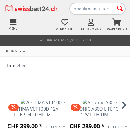
MENÜ
MERKZETTEL
MEIN KONTO
WARENKORB
044 320 02 76 (8:00 - 12:00)
REHA-Batterien
Topseller
VOLTIMA VLT100D 12V
ACCONIC A80D LIFEPO4
LIFEPO4 LITHIUM...
12V LITHIUM...
CHF 399.00 *
CHF 289.00 *
CHF 601.22 *
CHF 601.22 *