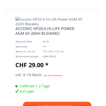
ACCONIC HP20-6 HI-LIFE POWER
AGM 6V 20AH BLEIAKKU
Kapazität (Ah):
20 Ah
Spannung:
6 V
Masse (L x B x H):
157 x 83 x 125 mm
Batterietechnologie:
AGM (VRLA)
CHF 29.00 *
inkl. 8.1% MwSt.
zzgl. Versandkosten
Lieferzeit 1-2 Tage
Auf Lager