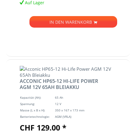
Auf Lager
IN DEN
WARENKORB
ACCONIC HP65-12 HI-LIFE POWER
AGM 12V 65AH BLEIAKKU
Kapazität (Ah):
65 Ah
Spannung:
12 V
Masse (L x B x H):
350 x 167 x 173 mm
Batterietechnologie:
AGM (VRLA)
CHF 129.00 *