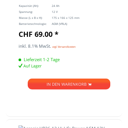
Kapazität (Ah):
24 Ah
Spannung:
12 V
Masse (L x B x H):
175 x 166 x 125 mm
Batterietechnologie:
AGM (VRLA)
CHF 69.00 *
inkl. 8.1% MwSt.
zzgl. Versandkosten
Lieferzeit 1-2 Tage
Auf Lager
IN DEN
WARENKORB