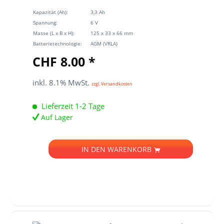
Kapazität (Ah):
3,3 Ah
Spannung:
6 V
Masse (L x B x H):
125 x 33 x 66 mm
Batterietechnologie:
AGM (VRLA)
CHF 8.00 *
inkl. 8.1% MwSt.
zzgl. Versandkosten
Lieferzeit 1-2 Tage
Auf Lager
IN DEN
WARENKORB