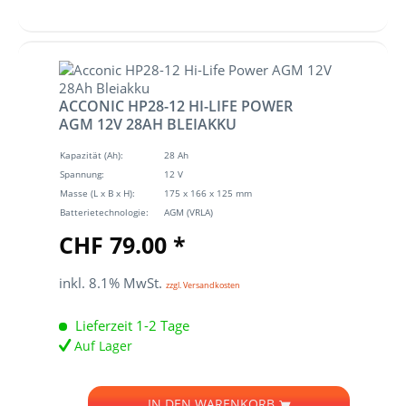
ACCONIC HP28-12 HI-LIFE POWER
AGM 12V 28AH BLEIAKKU
Kapazität (Ah):
28 Ah
Spannung:
12 V
Masse (L x B x H):
175 x 166 x 125 mm
Batterietechnologie:
AGM (VRLA)
CHF 79.00 *
inkl. 8.1% MwSt.
zzgl. Versandkosten
Lieferzeit 1-2 Tage
Auf Lager
IN DEN
WARENKORB