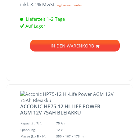
inkl. 8.1% MwSt.
zzgl. Versandkosten
Lieferzeit 1-2 Tage
Auf Lager
IN DEN
WARENKORB
ACCONIC HP75-12 HI-LIFE POWER
AGM 12V 75AH BLEIAKKU
Kapazität (Ah):
75 Ah
Spannung:
12 V
Masse (L x B x H):
350 x 167 x 173 mm