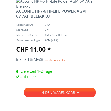
ACCONIC HP7-6 HI-LIFE POWER AGM
6V 7AH BLEIAKKU
Kapazität (Ah):
7 Ah
Spannung:
6 V
Masse (L x B x H):
151 x 35 x 100 mm
Batterietechnologie:
AGM (VRLA)
CHF 11.00 *
inkl. 8.1% MwSt.
zzgl. Versandkosten
Lieferzeit 1-2 Tage
Auf Lager
IN DEN
WARENKORB