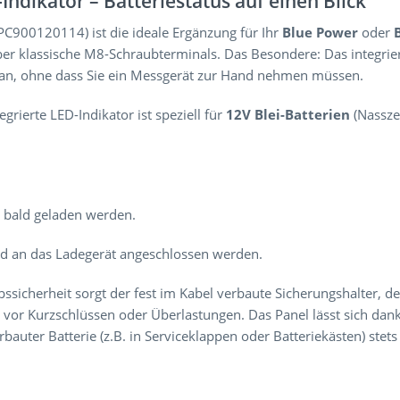
ndikator – Batteriestatus auf einen Blick
900120114) ist die ideale Ergänzung für Ihr
Blue Power
oder
r klassische M8-Schraubterminals. Das Besondere: Das integrierte
e an, ohne dass Sie ein Messgerät zur Hand nehmen müssen.
egrierte LED-Indikator ist speziell für
12V Blei-Batterien
(Nasszel
te bald geladen werden.
nd an das Ladegerät angeschlossen werden.
sicherheit sorgt der fest im Kabel verbaute Sicherungshalter, de
ät vor Kurzschlüssen oder Überlastungen. Das Panel lässt sich da
bauter Batterie (z.B. in Serviceklappen oder Batteriekästen) stets 