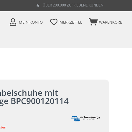
ÜBER 200.000 ZUFRIEDENE KUNDEN
MEIN KONTO
MERKZETTEL
WARENKORB
abelschuhe mit
ige BPC900120114
sten