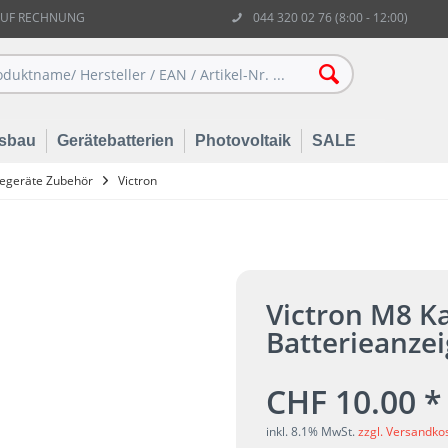
AUF RECHNUNG
044 320 02 76 (8:00 - 12:00)
sbau
Gerätebatterien
Photovoltaik
SALE
degeräte Zubehör
Victron
Victron M8 K
Batterieanze
CHF 10.00 *
inkl. 8.1% MwSt.
zzgl. Versandko