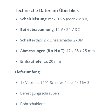
Technische Daten im Überblick
Schaltleistung:
max. 16 A (oder 2 x 8 A)
Betriebsspannung:
12 V / 24 V DC
Schaltertyp:
2 x Einzelschalter 2xUM
Abmessungen (B x H x T):
47 x 85 x 25 mm
Einbautiefe:
ca. 20 mm
Lieferumfang:
1x Votronic 1291 Schalter-Panel 2x 16A S
Befestigungsschrauben
Bohrschablone