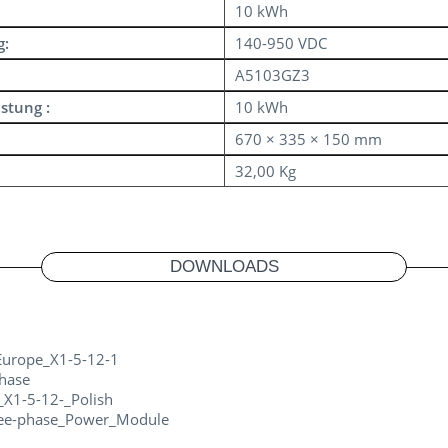
10 kWh
g:
140-950 VDC
A5103GZ3
stung :
10 kWh
670 × 335 × 150 mm
32,00 Kg
DOWNLOADS
Europe_X1-5-12-1
hase
X1-5-12-_Polish
ree-phase_Power_Module