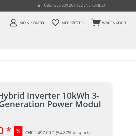
ÜBER 200.000 ZUFRIEDENE KUNDEN
MEIN KONTO
MERKZETTEL
WARENKORB
Hybrid Inverter 10kWh 3-
 Generation Power Modul
0 *
CHF 2'497.00 *
(54.87% gespart)