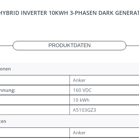
 HYBRID INVERTER 10KWH 3-PHASEN DARK GENER
PRODUKTDATEN
ionen
Anker
annung:
160 VDC
10 kWh
A5103GZ3
ten
Anker